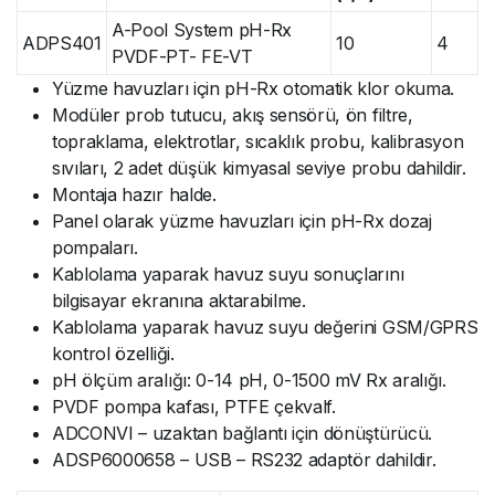
A-Pool System pH-Rx
ADPS401
10
4
PVDF-PT- FE-VT
Yüzme havuzları için pH-Rx otomatik klor okuma.
Modüler prob tutucu, akış sensörü, ön filtre,
topraklama, elektrotlar, sıcaklık probu, kalibrasyon
sıvıları, 2 adet düşük kimyasal seviye probu dahildir.
Montaja hazır halde.
Panel olarak yüzme havuzları için pH-Rx dozaj
pompaları.
Kablolama yaparak havuz suyu sonuçlarını
bilgisayar ekranına aktarabilme.
Kablolama yaparak havuz suyu değerini GSM/GPRS
kontrol özelliği.
pH ölçüm aralığı: 0-14 pH, 0-1500 mV Rx aralığı.
PVDF pompa kafası, PTFE çekvalf.
ADCONVI – uzaktan bağlantı için dönüştürücü.
ADSP6000658 – USB – RS232 adaptör dahildir.