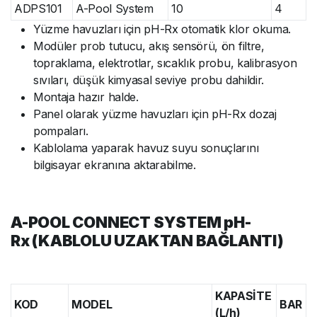
ADPS101
A-Pool System
10
4
Yüzme havuzları için pH-Rx otomatik klor okuma.
Modüler prob tutucu, akış sensörü, ön filtre,
topraklama, elektrotlar, sıcaklık probu, kalibrasyon
sıvıları, düşük kimyasal seviye probu dahildir.
Montaja hazır halde.
Panel olarak yüzme havuzları için pH-Rx dozaj
pompaları.
Kablolama yaparak havuz suyu sonuçlarını
bilgisayar ekranına aktarabilme.
A-POOL CONNECT SYSTEM pH-
Rx (KABLOLU UZAKTAN BAĞLANTI)
KAPASİTE
KOD
MODEL
BAR
(L/h)