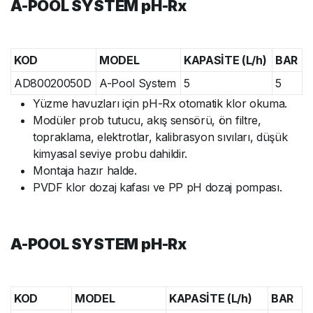
A-POOL SYSTEM pH-Rx
KOD
MODEL
KAPASİTE (L/h)
BAR
AD80020050D
A-Pool System
5
5
Yüzme havuzları için pH-Rx otomatik klor okuma.
Modüler prob tutucu, akış sensörü, ön filtre,
topraklama, elektrotlar, kalibrasyon sıvıları, düşük
kimyasal seviye probu dahildir.
Montaja hazır halde.
PVDF klor dozaj kafası ve PP pH dozaj pompası.
A-POOL SYSTEM pH-Rx
KOD
MODEL
KAPASİTE (L/h)
BAR