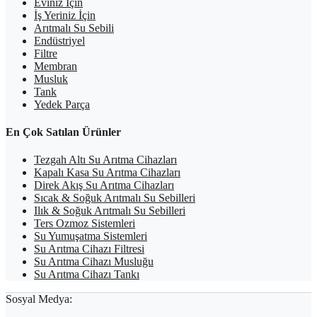
Eviniz İçin
İş Yeriniz İçin
Arıtmalı Su Sebili
Endüstriyel
Filtre
Membran
Musluk
Tank
Yedek Parça
En Çok Satılan Ürünler
Tezgah Altı Su Arıtma Cihazları
Kapalı Kasa Su Arıtma Cihazları
Direk Akış Su Arıtma Cihazları
Sıcak & Soğuk Arıtmalı Su Sebilleri
Ilık & Soğuk Arıtmalı Su Sebilleri
Ters Ozmoz Sistemleri
Su Yumuşatma Sistemleri
Su Arıtma Cihazı Filtresi
Su Arıtma Cihazı Musluğu
Su Arıtma Cihazı Tankı
Sosyal Medya: