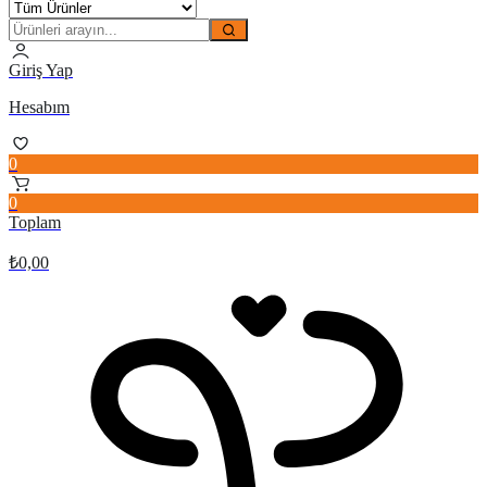
Giriş Yap
Hesabım
0
0
Toplam
₺
0,00