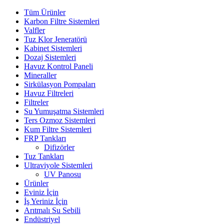
Tüm Ürünler
Karbon Filtre Sistemleri
Valfler
Tuz Klor Jeneratörü
Kabinet Sistemleri
Dozaj Sistemleri
Havuz Kontrol Paneli
Mineraller
Sirkülasyon Pompaları
Havuz Filtreleri
Filtreler
Su Yumuşatma Sistemleri
Ters Ozmoz Sistemleri
Kum Filtre Sistemleri
FRP Tankları
Difizörler
Tuz Tankları
Ultraviyole Sistemleri
UV Panosu
Ürünler
Eviniz İçin
İş Yeriniz İçin
Arıtmalı Su Sebili
Endüstriyel