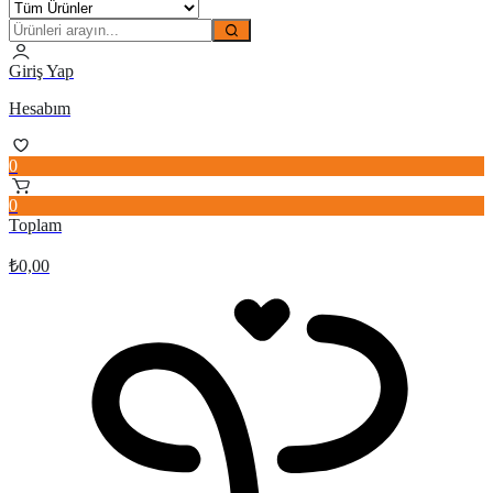
Giriş Yap
Hesabım
0
0
Toplam
₺
0,00