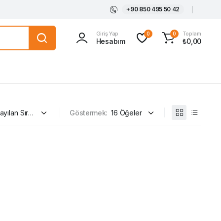
+90 850 495 50 42
Giriş Yap
Toplam
0
0
Hesabım
₺
0,00
Göstermek: