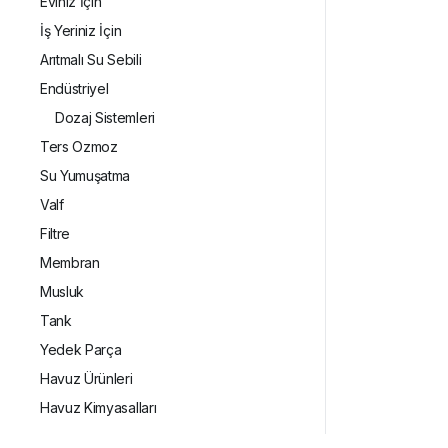
Eviniz İçin
İş Yeriniz İçin
Arıtmalı Su Sebili
Endüstriyel
Dozaj Sistemleri
Ters Ozmoz
Su Yumuşatma
Valf
Filtre
Membran
Musluk
Tank
Yedek Parça
Havuz Ürünleri
Havuz Kimyasalları