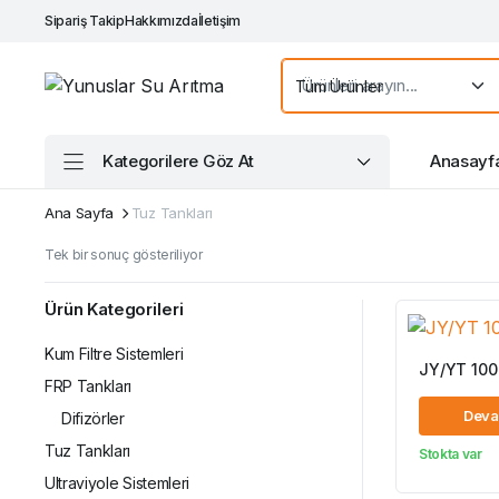
Sipariş Takip
Hakkımızda
İletişim
Kategorilere Göz At
Anasayf
Ana Sayfa
Tuz Tankları
Tek bir sonuç gösteriliyor
Ürün Kategorileri
Kum Filtre Sistemleri
JY/YT 1000
FRP Tankları
Deva
Difizörler
Tuz Tankları
Stokta var
Ultraviyole Sistemleri