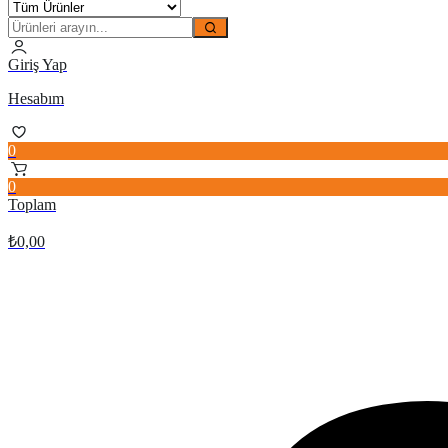
Giriş Yap
Hesabım
0
0
Toplam
₺
0,00