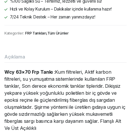
%100 Sağlıklı Su – Tertemiz, lezzetli ve güvenli su!
Hızlı ve Kolay Kurulum – Dakikalar içinde kullanıma hazır!
7/24 Teknik Destek – Her zaman yanınızdayız!
Kategoriler:
FRP Tankları
,
Tüm Ürünler
Açıklama
Wcy 63×70 Frp Tankı
:Kum filtreleri, Aktif karbon
filtreleri, su yumuşatma sistemlerinde kullanılan FRP
tanklar, Son derece ekonomik tanklar tipleridir. Dikişsiz
yekpare yüksek yoğunluklu polietilen bir iç gövde ve
epoksi reçine ile güçlendirilmiş fiberglas dış sargıdan
oluşmaktadır. Şişirme yöntemi ile üretilen gıdaya uygun iç
gövde sızdırmazlığı sağlarken yüksek mukavemetli
fiberglas sargı basınca karşı dayanım sağlar. Flanşlı Alt
Ve Üst Açıklıklı