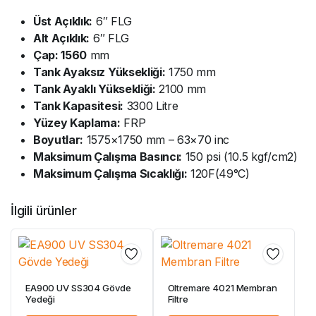
Üst Açıklık:
6″ FLG
Alt Açıklık:
6″ FLG
Çap: 1560
mm
Tank Ayaksız Yüksekliği:
1750 mm
Tank Ayaklı Yüksekliği:
2100 mm
Tank Kapasitesi:
3300 Litre
Yüzey Kaplama:
FRP
Boyutlar:
1575×1750 mm – 63×70 inc
Maksimum Çalışma Basıncı:
150 psi (10.5 kgf/cm2)
Maksimum Çalışma Sıcaklığı:
120F(49°C)
İlgili ürünler
EA900 UV SS304 Gövde
Oltremare 4021 Membran
Yedeği
Filtre