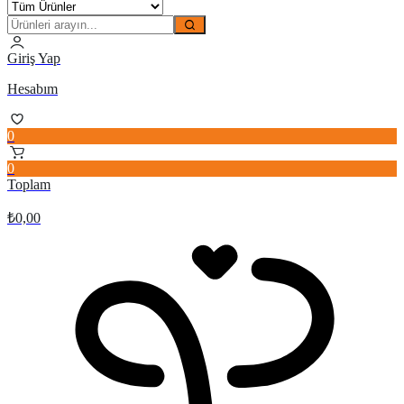
Giriş Yap
Hesabım
0
0
Toplam
₺
0,00