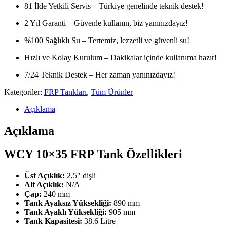
81 İlde Yetkili Servis – Türkiye genelinde teknik destek!
2 Yıl Garanti – Güvenle kullanın, biz yanınızdayız!
%100 Sağlıklı Su – Tertemiz, lezzetli ve güvenli su!
Hızlı ve Kolay Kurulum – Dakikalar içinde kullanıma hazır!
7/24 Teknik Destek – Her zaman yanınızdayız!
Kategoriler:
FRP Tankları
,
Tüm Ürünler
Açıklama
Açıklama
WCY 10×35 FRP Tank Özellikleri
Üst Açıklık:
2,5″ dişli
Alt Açıklık:
N/A
Çap:
240 mm
Tank Ayaksız Yüksekliği:
890 mm
Tank Ayaklı Yüksekliği:
905 mm
Tank Kapasitesi:
38.6 Litre