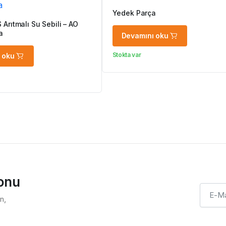
Yedek Parça
Arıtmalı Su Sebili – AO
a
Devamını oku
Stokta var
 oku
ponu
n,