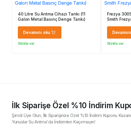
40 Litre Su Arıtma Cihazı Tankı (11
Frezya 300S 
Galon Metal Basınç Denge Tankı)
Smith Frezy
Devamını oku
Devamını
Stokta var
Stokta var
İlk Siparişe Özel %10 İndirim Ku
Şimdi Üye Olun, İlk Siparişinize Özel %10 İndirim Kuponu Kazanı
Yunuslar Su Arıtma'da İndirimleri Kaçırmayın!