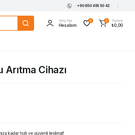
+90 850 495 50 42
Giriş Yap
Toplam
0
0
Hesabım
₺
0,00
 Arıtma Cihazı
ıza kadar hızlı ve güvenli teslimat!