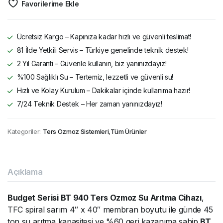
Favorilerime Ekle
Ücretsiz Kargo – Kapınıza kadar hızlı ve güvenli teslimat!
81 İlde Yetkili Servis – Türkiye genelinde teknik destek!
2 Yıl Garanti – Güvenle kullanın, biz yanınızdayız!
%100 Sağlıklı Su – Tertemiz, lezzetli ve güvenli su!
Hızlı ve Kolay Kurulum – Dakikalar içinde kullanıma hazır!
7/24 Teknik Destek – Her zaman yanınızdayız!
Kategoriler:
Ters Ozmoz Sistemleri
,
Tüm Ürünler
Açıklama
Budget Serisi BT 940 Ters Ozmoz Su Arıtma Cihazı
,
TFC spiral sarım 4″ x 40″ membran boyutu ile günde 45
ton su arıtma kapasitesi ve %60 geri kazanıma sahip
BT