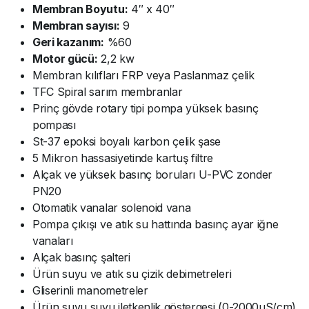
Membran Boyutu:
4″ x 40″
Membran sayısı:
9
Geri kazanım:
%60
Motor gücü:
2,2 kw
Membran kılıfları FRP veya Paslanmaz çelik
TFC Spiral sarım membranlar
Prinç gövde rotary tipi pompa yüksek basınç
pompası
St-37 epoksi boyalı karbon çelik şase
5 Mikron hassasiyetinde kartuş filtre
Alçak ve yüksek basınç boruları U-PVC zonder
PN20
Otomatik vanalar solenoid vana
Pompa çıkışı ve atık su hattında basınç ayar iğne
vanaları
Alçak basınç şalteri
Ürün suyu ve atık su çizik debimetreleri
Gliserinli manometreler
Ürün suyu suyu iletkenlik göstergesi (0-2000µS/cm)