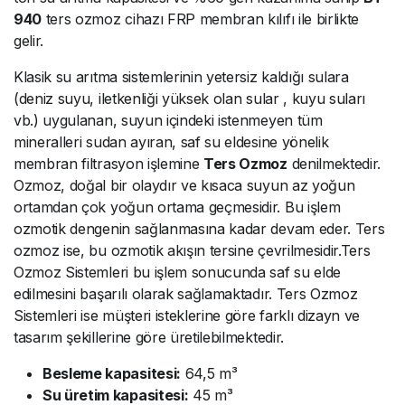
940
ters ozmoz cihazı FRP membran kılıfı ile birlikte
gelir.
Klasik su arıtma sistemlerinin yetersiz kaldığı sulara
(deniz suyu, iletkenliği yüksek olan sular , kuyu suları
vb.) uygulanan, suyun içindeki istenmeyen tüm
mineralleri sudan ayıran, saf su eldesine yönelik
membran filtrasyon işlemine
Ters Ozmoz
denilmektedir.
Ozmoz, doğal bir olaydır ve kısaca suyun az yoğun
ortamdan çok yoğun ortama geçmesidir. Bu işlem
ozmotik dengenin sağlanmasına kadar devam eder. Ters
ozmoz ise, bu ozmotik akışın tersine çevrilmesidir.Ters
Ozmoz Sistemleri bu işlem sonucunda saf su elde
edilmesini başarılı olarak sağlamaktadır. Ters Ozmoz
Sistemleri ise müşteri isteklerine göre farklı dizayn ve
tasarım şekillerine göre üretilebilmektedir.
Besleme kapasitesi:
64,5 m³
Su üretim kapasitesi:
45 m³