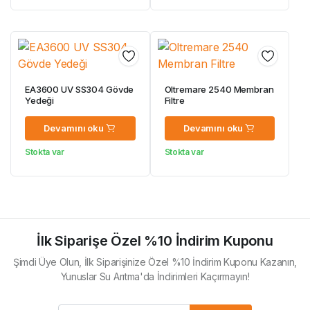
EA3600 UV SS304 Gövde
Oltremare 2540 Membran
Yedeği
Filtre
Devamını oku
Devamını oku
Stokta var
Stokta var
İlk Siparişe Özel %10 İndirim Kuponu
Şimdi Üye Olun, İlk Siparişinize Özel %10 İndirim Kuponu Kazanın,
Yunuslar Su Arıtma'da İndirimleri Kaçırmayın!