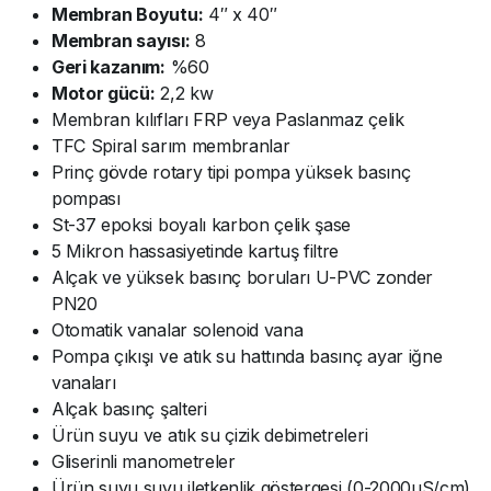
Membran Boyutu:
4″ x 40″
Membran sayısı:
8
Geri kazanım:
%60
Motor gücü:
2,2 kw
Membran kılıfları FRP veya Paslanmaz çelik
TFC Spiral sarım membranlar
Prinç gövde rotary tipi pompa yüksek basınç
pompası
St-37 epoksi boyalı karbon çelik şase
5 Mikron hassasiyetinde kartuş filtre
Alçak ve yüksek basınç boruları U-PVC zonder
PN20
Otomatik vanalar solenoid vana
Pompa çıkışı ve atık su hattında basınç ayar iğne
vanaları
Alçak basınç şalteri
Ürün suyu ve atık su çizik debimetreleri
Gliserinli manometreler
Ürün suyu suyu iletkenlik göstergesi (0-2000µS/cm)