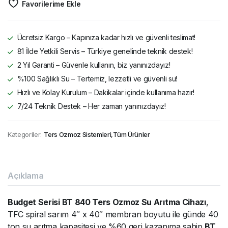
Favorilerime Ekle
Ücretsiz Kargo – Kapınıza kadar hızlı ve güvenli teslimat!
81 İlde Yetkili Servis – Türkiye genelinde teknik destek!
2 Yıl Garanti – Güvenle kullanın, biz yanınızdayız!
%100 Sağlıklı Su – Tertemiz, lezzetli ve güvenli su!
Hızlı ve Kolay Kurulum – Dakikalar içinde kullanıma hazır!
7/24 Teknik Destek – Her zaman yanınızdayız!
Kategoriler:
Ters Ozmoz Sistemleri
,
Tüm Ürünler
Açıklama
Budget Serisi BT 840 Ters Ozmoz Su Arıtma Cihazı
,
TFC spiral sarım 4″ x 40″ membran boyutu ile günde 40
ton su arıtma kapasitesi ve %60 geri kazanıma sahip
BT