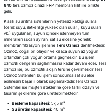
840
ters ozmoz cihazı FRP membran kılıfı ile birlikte
gelir.
Klasik su arıtma sistemlerinin yetersiz kaldığı sulara
(deniz suyu, iletkenliği yüksek olan sular , kuyu suları
vb.) uygulanan, suyun içindeki istenmeyen tüm
mineralleri sudan ayıran, saf su eldesine yönelik
membran filtrasyon işlemine
Ters Ozmoz
denilmektedir.
Ozmoz, doğal bir olaydır ve kısaca suyun az yoğun
ortamdan çok yoğun ortama geçmesidir. Bu işlem
ozmotik dengenin sağlanmasına kadar devam eder. Ters
ozmoz ise, bu ozmotik akışın tersine çevrilmesidir.Ters
Ozmoz Sistemleri bu işlem sonucunda saf su elde
edilmesini başarılı olarak sağlamaktadır.Ters Ozmoz
Sistemleri ise müşteri isteklerine göre farklı dizayn ve
tasarım şekillerine göre üretilebilmektedir.
Besleme kapasitesi:
57,5 m³
Su üretim kapasitesi:
40 m³