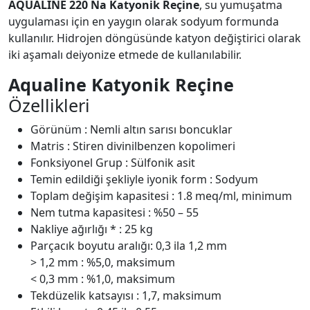
AQUALİNE 220 Na Katyonik Reçine
, su yumuşatma
uygulaması için en yaygın olarak sodyum formunda
kullanılır. Hidrojen döngüsünde katyon değiştirici olarak
iki aşamalı deiyonize etmede de kullanılabilir.
Aqualine Katyonik Reçine
Özellikleri
Görünüm : Nemli altın sarısı boncuklar
Matris : Stiren divinilbenzen kopolimeri
Fonksiyonel Grup : Sülfonik asit
Temin edildiği şekliyle iyonik form : Sodyum
Toplam değişim kapasitesi : 1.8 meq/ml, minimum
Nem tutma kapasitesi : %50 – 55
Nakliye ağırlığı * : 25 kg
Parçacık boyutu aralığı: 0,3 ila 1,2 mm
> 1,2 mm : %5,0, maksimum
< 0,3 mm : %1,0, maksimum
Tekdüzelik katsayısı : 1,7, maksimum