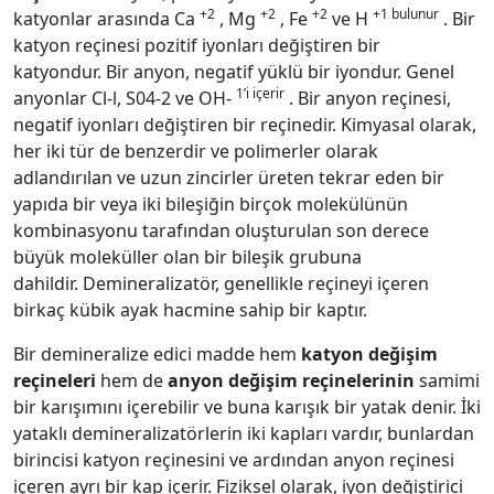
+2
+2
+2
+1 bulunur
katyonlar arasında Ca
, Mg
, Fe
ve H
. Bir
katyon reçinesi pozitif iyonları değiştiren bir
katyondur. Bir anyon, negatif yüklü bir iyondur. Genel
1’i içerir
anyonlar Cl-l, S04-2 ve OH-
. Bir anyon reçinesi,
negatif iyonları değiştiren bir reçinedir. Kimyasal olarak,
her iki tür de benzerdir ve polimerler olarak
adlandırılan ve uzun zincirler üreten tekrar eden bir
yapıda bir veya iki bileşiğin birçok molekülünün
kombinasyonu tarafından oluşturulan son derece
büyük moleküller olan bir bileşik grubuna
dahildir. Demineralizatör, genellikle reçineyi içeren
birkaç kübik ayak hacmine sahip bir kaptır.
Bir demineralize edici madde hem
katyon değişim
reçineleri
hem de
anyon değişim reçinelerinin
samimi
bir karışımını içerebilir ve buna karışık bir yatak denir. İki
yataklı demineralizatörlerin iki kapları vardır, bunlardan
birincisi katyon reçinesini ve ardından anyon reçinesi
içeren ayrı bir kap içerir. Fiziksel olarak, iyon değiştirici