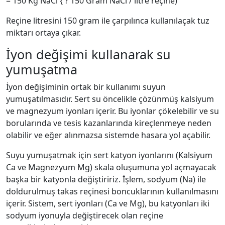
= 150 Kg NaCl { ? 150 Gram NaCl / litre reçine)
Reçine litresini 150 gram ile çarpılınca kullanılaçak tuz
miktarı ortaya çıkar.
İyon değişimi kullanarak su
yumuşatma
İyon değişiminin ortak bir kullanımı suyun
yumuşatılmasıdır. Sert su öncelikle çözünmüş kalsiyum
ve magnezyum iyonları içerir. Bu iyonlar çökelebilir ve su
borularında ve tesis kazanlarında kireçlenmeye neden
olabilir ve eğer alınmazsa sistemde hasara yol açabilir.
Suyu yumuşatmak için sert katyon iyonlarını (Kalsiyum
Ca ve Magnezyum Mg) skala oluşumuna yol açmayacak
başka bir katyonla değiştiririz. İşlem, sodyum (Na) ile
doldurulmuş takas reçinesi boncuklarının kullanılmasını
içerir. Sistem, sert iyonları (Ca ve Mg), bu katyonları iki
sodyum iyonuyla değiştirecek olan reçine