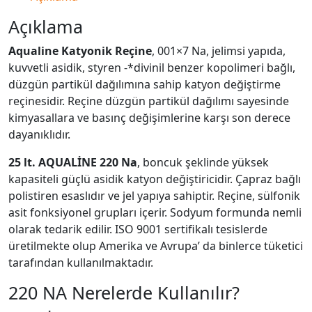
Açıklama
Aqualine Katyonik Reçine
, 001×7 Na, jelimsi yapıda,
kuvvetli asidik, styren -*divinil benzer kopolimeri bağlı,
düzgün partikül dağılımına sahip katyon değiştirme
reçinesidir. Reçine düzgün partikül dağılımı sayesinde
kimyasallara ve basınç değişimlerine karşı son derece
dayanıklıdır.
25 lt. AQUALİNE 220 Na
, boncuk şeklinde yüksek
kapasiteli güçlü asidik katyon değiştiricidir. Çapraz bağlı
polistiren esaslıdır ve jel yapıya sahiptir. Reçine, sülfonik
asit fonksiyonel grupları içerir. Sodyum formunda nemli
olarak tedarik edilir. ISO 9001 sertifikalı tesislerde
üretilmekte olup Amerika ve Avrupa’ da binlerce tüketici
tarafından kullanılmaktadır.
220 NA Nerelerde Kullanılır?