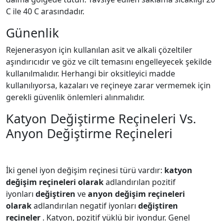
C ile 40 C arasındadır.
Günenlik
Rejenerasyon için kullanılan asit ve alkali çözeltiler
aşındırıcıdır ve göz ve cilt temasını engelleyecek şekilde
kullanılmalıdır. Herhangi bir oksitleyici madde
kullanılıyorsa, kazaları ve reçineye zarar vermemek için
gerekli güvenlik önlemleri alınmalıdır.
Katyon Değiştirme Reçineleri Vs.
Anyon Değiştirme Reçineleri
İki genel iyon değişim reçinesi türü vardır:
katyon
değişim reçineleri olarak
adlandırılan pozitif
iyonları
değiştiren
ve
anyon değişim reçineleri
olarak
adlandırılan negatif iyonları
değiştiren
reçineler
. Katyon, pozitif yüklü bir iyondur. Genel