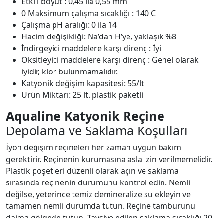
Etkili boyut : 0,45 ila 0,55 mm
0 Maksimum çalışma sıcaklığı : 140 C
Çalışma pH aralığı: 0 ila 14
Hacim değişikliği: Na’dan H’ye, yaklaşık %8
İndirgeyici maddelere karşı direnç : İyi
Oksitleyici maddelere karşı direnç : Genel olarak
iyidir, klor bulunmamalıdır.
Katyonik değişim kapasitesi: 55/lt
Ürün Miktarı: 25 lt. plastik paketli
Aqualine Katyonik Reçine
Depolama ve Saklama Koşulları
İyon değişim reçineleri her zaman uygun bakım
gerektirir. Reçinenin kurumasına asla izin verilmemelidir.
Plastik poşetleri düzenli olarak açın ve saklama
sırasında reçinenin durumunu kontrol edin. Nemli
değilse, yeterince temiz demineralize su ekleyin ve
tamamen nemli durumda tutun. Reçine tamburunu
daima gölgede tutun. Tavsiye edilen saklama sıcaklığı 20