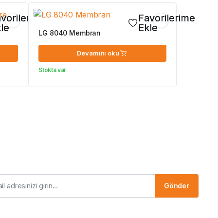
vorilerime
Favorilerime
le
Ekle
LG 8040 Membran
Devamını oku
Stokta var
Gönder