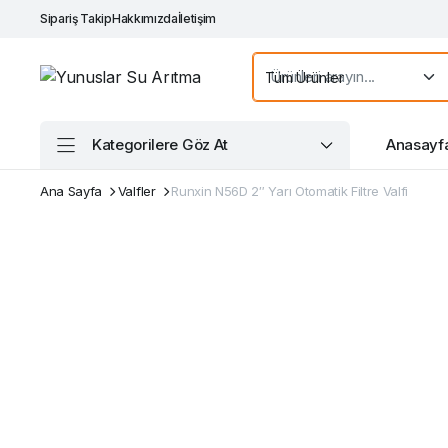
Sipariş Takip
Hakkımızda
İletişim
Kategorilere Göz At
Anasayf
Ana Sayfa
Valfler
Runxin N56D 2″ Yarı Otomatik Filtre Valfi