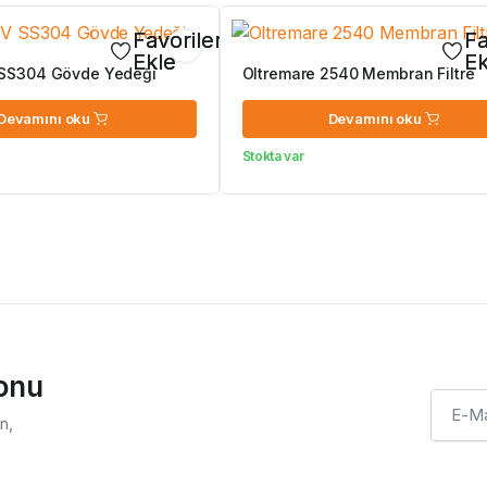
Favorilerime
Fa
Ekle
Ek
SS304 Gövde Yedeği
Oltremare 2540 Membran Filtre
Devamını oku
Devamını oku
Stokta var
ponu
n,