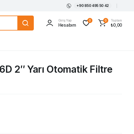
+90 850 495 50 42
Giriş Yap
Toplam
0
0
Hesabım
₺
0,00
D 2″ Yarı Otomatik Filtre