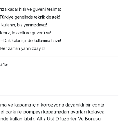
ıza kadar hızlı ve güvenli teslimat!
 – Türkiye genelinde teknik destek!
 kullanın, biz yanınızdayız!
temiz, lezzetli ve güvenli su!
– Dakikalar içinde kullanıma hazır!
 Her zaman yanınızdayız!
alfler
e açma ve kapama için korozyona dayanıklı bir conta
bir el çarkı ile pompayı kapatmadan ayarları kolayca
inde kullanılabilir. Alt / Üst Difüzörler Ve Borusu