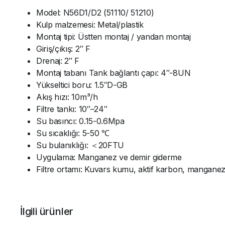
Model: N56D1/D2 (51110/ 51210)
Kulp malzemesi: Metal/plastik
Montaj tipi: Üstten montaj / yandan montaj
Giriş/çıkış: 2″ F
Drenaj: 2″ F
Montaj tabanı Tank bağlantı çapı: 4″-8UN
Yükseltici boru: 1.5″D-GB
Akış hızı: 10m³/h
Filtre tankı: 10″–24″
Su basıncı: 0.15-0.6Mpa
Su sıcaklığı: 5-50 ℃
Su bulanıklığı: ＜20FTU
Uygulama: Manganez ve demir giderme
Filtre ortamı: Kuvars kumu, aktif karbon, mangan
İlgili ürünler