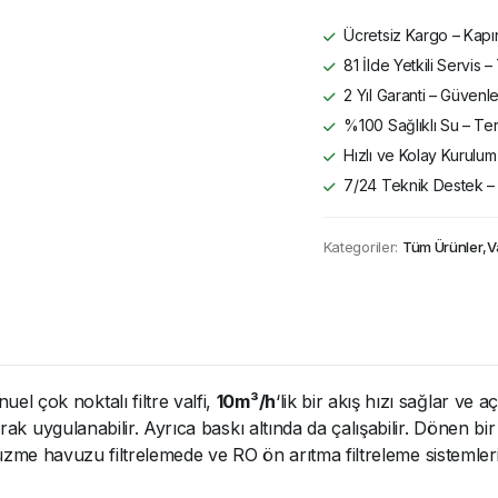
Ücretsiz Kargo – Kapın
81 İlde Yetkili Servis
2 Yıl Garanti – Güvenle
%100 Sağlıklı Su – Ter
Hızlı ve Kolay Kurulum 
7/24 Teknik Destek –
Kategoriler:
Tüm Ürünler
,
V
el çok noktalı filtre valfi,
10m³/h
‘lik bir akış hızı sağlar v
arak uygulanabilir. Ayrıca baskı altında da çalışabilir. Dönen 
, yüzme havuzu filtrelemede ve RO ön arıtma filtreleme sistemler