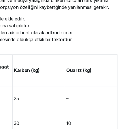
ar ve medya yatağında biriken tortuları ters yıkama
orpsiyon özelliğini kaybettiğinde yenilenmesi gerekir.
 elde edilir.
ına sahiptirler
den adsorbent olarak adlandırılırlar.
esinde oldukça etkili bir faktördür.
saat
Karbon (kg)
Quartz (kg)
25
–
30
10