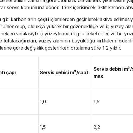
de set edilen zamana göre otomatik olarak ters yıkamasını yap
krar servis konumuna döner. Tank içerisindeki aktif karbon abs
i karbonların çeşitli işlemlerden geçirilerek aktive edilmesiyle
 ürünler olup, oldukça yüksek bir gözenekliliğe ve iç yüzey alan
nekleri vasıtasıyla iç yüzeylerine doğru çekebilirler ve bu yüz
 tutulacağından, yüzey alanının büyüklüğü kirliliklerin giderilm
ine göre değişiklik gösterirken ortalama süre 1-2 yıldır.
Servis debisi m³/
tı çapı
Servis debisi m³/saat
max.
1,0
1,5
1,5
2,2