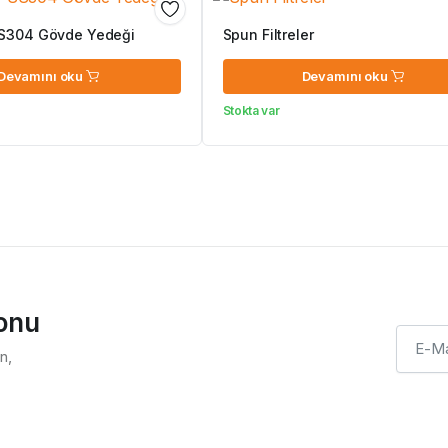
S304 Gövde Yedeği
Spun Filtreler
Devamını oku
Devamını oku
Stokta var
ponu
n,