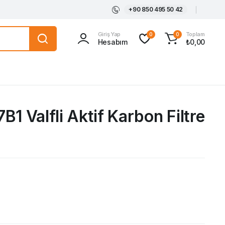
+90 850 495 50 42
Giriş Yap
Toplam
0
0
Hesabım
₺
0,00
B1 Valfli Aktif Karbon Filtre