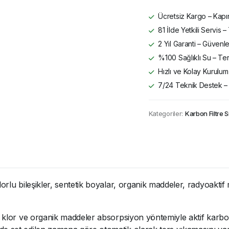
Ücretsiz Kargo – Kapın
81 İlde Yetkili Servis
2 Yıl Garanti – Güvenle
%100 Sağlıklı Su – Ter
Hızlı ve Kolay Kurulum 
7/24 Teknik Destek –
Kategoriler:
Karbon Filtre S
lorlu bileşikler, sentetik boyalar, organik maddeler, radyoakt
e klor ve organik maddeler absorpsiyon yöntemiyle aktif karbo