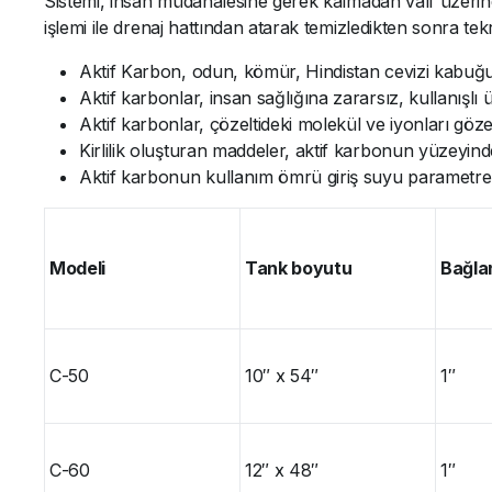
Sistemi, insan müdahalesine gerek kalmadan valf üzerin
işlemi ile drenaj hattından atarak temizledikten sonra te
Aktif Karbon, odun, kömür, Hindistan cevizi kabuğu gib
Aktif karbonlar, insan sağlığına zararsız, kullanışlı
Aktif karbonlar, çözeltideki molekül ve iyonları göze
Kirlilik oluşturan maddeler, aktif karbonun yüzeyinde
Aktif karbonun kullanım ömrü giriş suyu parametreler
Modeli
Tank boyutu
Bağlan
C-50
10″ x 54″
1″
C-60
12″ x 48″
1″