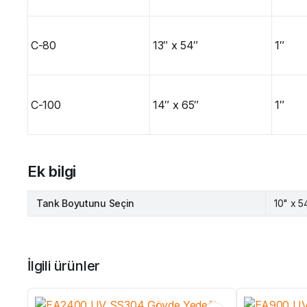
C-80
13″ x 54″
1″
C-100
14″ x 65″
1″
Ek bilgi
Tank Boyutunu Seçin
10" x 54
İlgili ürünler