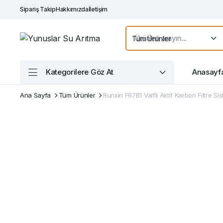
Sipariş Takip
Hakkımızda
İletişim
Kategorilere Göz At
Anasayf
Ana Sayfa
Tüm Ürünler
Runxin F67B1 Valfli Aktif Karbon Filtre Sis