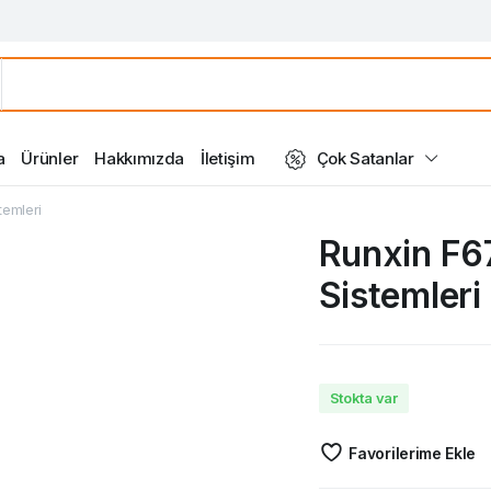
a
Ürünler
Hakkımızda
İletişim
Çok Satanlar
temleri
Runxin F67
Sistemleri
Stokta var
Favorilerime Ekle