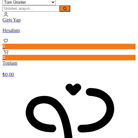
Giriş Yap
Hesabım
0
0
Toplam
₺
0,00