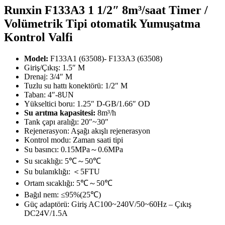
Runxin F133A3 1 1/2″ 8m³/saat Timer /
Volümetrik Tipi otomatik Yumuşatma
Kontrol Valfi
Model:
F133A1 (63508)- F133A3 (63508)
Giriş/Çıkış: 1.5″ M
Drenaj: 3/4″ M
Tuzlu su hattı konektörü: 1/2″ M
Taban: 4″-8UN
Yükseltici boru: 1.25″ D-GB/1.66″ OD
Su arıtma kapasitesi:
8m³/h
Tank çapı aralığı: 20″~30″
Rejenerasyon: Aşağı akışlı rejenerasyon
Kontrol modu: Zaman saati tipi
Su basıncı: 0.15MPa～0.6MPa
Su sıcaklığı: 5℃～50℃
Su bulanıklığı: ＜5FTU
Ortam sıcaklığı: 5℃～50℃
Bağıl nem: ≤95%(25℃)
Güç adaptörü: Giriş AC100~240V/50~60Hz – Çıkış
DC24V/1.5A