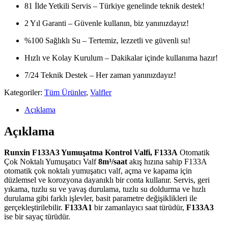
81 İlde Yetkili Servis – Türkiye genelinde teknik destek!
2 Yıl Garanti – Güvenle kullanın, biz yanınızdayız!
%100 Sağlıklı Su – Tertemiz, lezzetli ve güvenli su!
Hızlı ve Kolay Kurulum – Dakikalar içinde kullanıma hazır!
7/24 Teknik Destek – Her zaman yanınızdayız!
Kategoriler:
Tüm Ürünler
,
Valfler
Açıklama
Açıklama
Runxin F133A3 Yumuşatma Kontrol Valfi, F133A
Otomatik
Çok Noktalı Yumuşatıcı Valf
8m³/saat
akış hızına sahip F133A
otomatik çok noktalı yumuşatıcı valf, açma ve kapama için
düzlemsel ve korozyona dayanıklı bir conta kullanır. Servis, geri
yıkama, tuzlu su ve yavaş durulama, tuzlu su doldurma ve hızlı
durulama gibi farklı işlevler, basit parametre değişiklikleri ile
gerçekleştirilebilir.
F133A1
bir zamanlayıcı saat türüdür,
F133A3
ise bir sayaç türüdür.