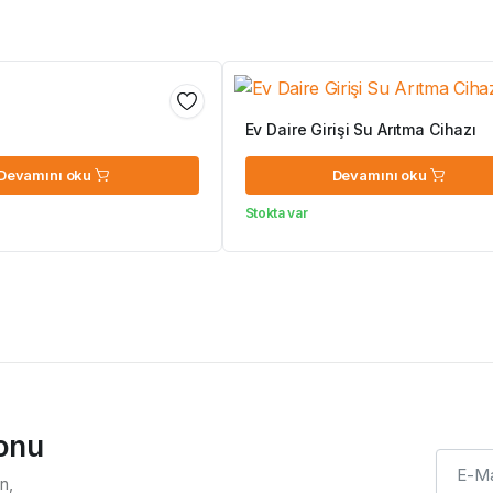
Ev Daire Girişi Su Arıtma Cihazı
Devamını oku
Devamını oku
Stokta var
ponu
n,