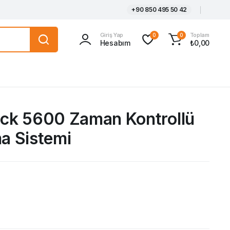
+90 850 495 50 42
Giriş Yap
Toplam
0
0
Hesabım
₺
0,00
leck 5600 Zaman Kontrollü
 Sistemi