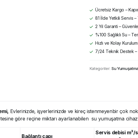
Ücretsiz Kargo – Kapın
81 İlde Yetkili Servis
2 Yıl Garanti – Güvenle
%100 Sağlıklı Su – Ter
Hızlı ve Kolay Kurulum 
7/24 Teknik Destek –
Kategoriler:
Su Yumuşatma 
emi,
Evlerinizde, işyerlerinizde ve kireç istenmeyenbir çok n
sitesine göre reçine miktarı ayarlanabilen su yumuşatma cihazıd
Servis debisi m³/
Bağlantı çapı