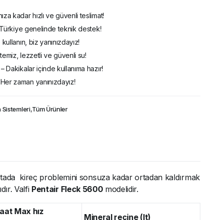
ıza kadar hızlı ve güvenli teslimat!
 – Türkiye genelinde teknik destek!
 kullanın, biz yanınızdayız!
temiz, lezzetli ve güvenli su!
– Dakikalar içinde kullanıma hazır!
 Her zaman yanınızdayız!
Sistemleri
,
Tüm Ürünler
oktada kireç problemini sonsuza kadar ortadan kaldırmak
ır. Valfi
Pentair Fleck 5600
modelidir.
saat Max hız
Mineral reçine (lt)