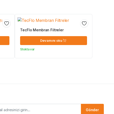
TecFlo Membran Filtreler
Devamını oku
Stokta var
Gönder