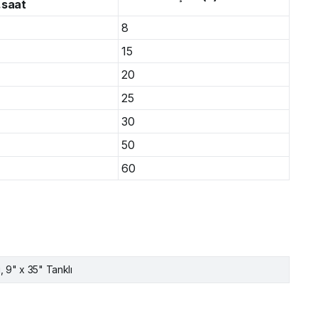
.saat
8
15
20
25
30
50
60
ı, 9" x 35" Tanklı