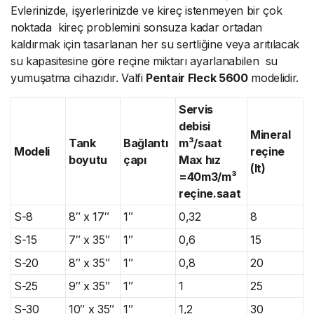
Evlerinizde, işyerlerinizde ve kireç istenmeyen bir çok
noktada kireç problemini sonsuza kadar ortadan
kaldırmak için tasarlanan her su sertliğine veya arıtılacak
su kapasitesine göre reçine miktarı ayarlanabilen su
yumuşatma cihazıdır. Valfi
Pentair Fleck 5600
modelidir.
Servis
debisi
Mineral
Tank
Bağlantı
m³/saat
Modeli
reçine
boyutu
çapı
Max hız
(lt)
=40m3/m³
reçine.saat
S-8
8″ x 17″
1″
0,32
8
S-15
7″ x 35″
1″
0,6
15
S-20
8″ x 35″
1″
0,8
20
S-25
9″ x 35″
1″
1
25
S-30
10″ x 35″
1″
1,2
30