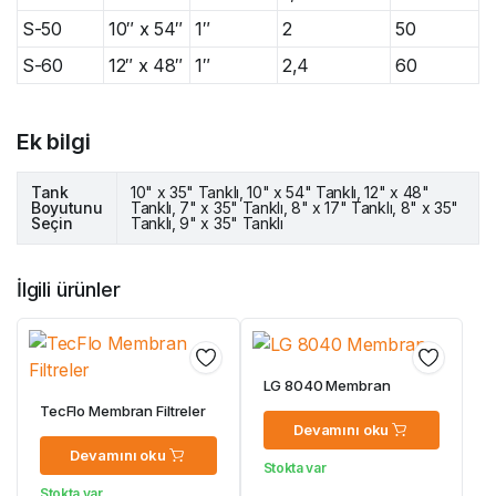
S-50
10″ x 54″
1″
2
50
S-60
12″ x 48″
1″
2,4
60
Ek bilgi
Tank
10" x 35" Tanklı, 10" x 54" Tanklı, 12" x 48"
Boyutunu
Tanklı, 7" x 35" Tanklı, 8" x 17" Tanklı, 8" x 35"
Seçin
Tanklı, 9" x 35" Tanklı
İlgili ürünler
LG 8040 Membran
TecFlo Membran Filtreler
Devamını oku
Devamını oku
Stokta var
Stokta var